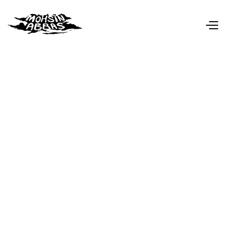
De ticketverkoop voor deze show valt onder eigen
beheer. In het geval van problemen/opmerkingen
kan je mailen naar:
tickets@mohsinabbas.be