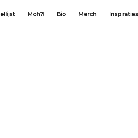
llijst
Moh?!
Bio
Merch
Inspiratie