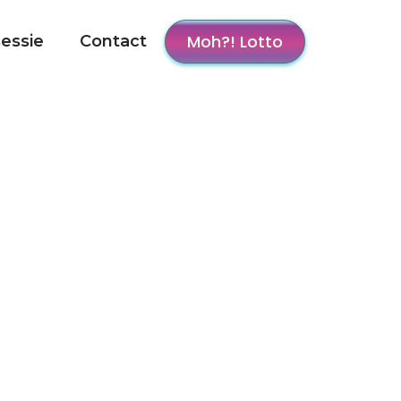
Moh?! Lotto
sessie
Contact