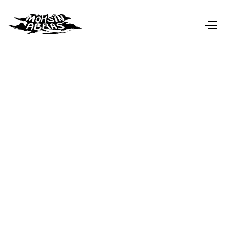
De ticketverkoop voor deze show valt onder eigen
beheer. In het geval van problemen/opmerkingen
kan je mailen naar:
tickets@mohsinabbas.be