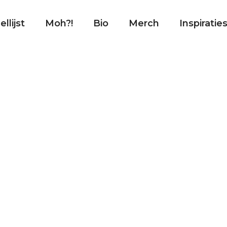
llijst
Moh?!
Bio
Merch
Inspiratie