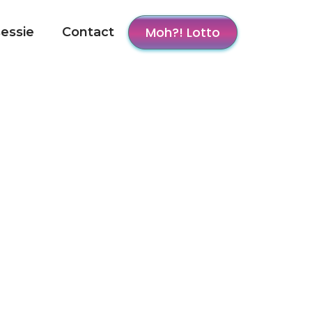
Moh?! Lotto
sessie
Contact